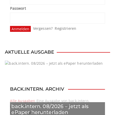
Passwort
Vergessen?
Registrieren
AKTUELLE AUSGABE
BACK.INTERN. ARCHIV
Alle Ausgaben
Eine Ausgabe von back.intern.
back.intern. 08/2026 – jetzt als
verpasst? Hier können sich Abonnenten
ePaper herunterladen
ältere Ausgaben herunterladen.