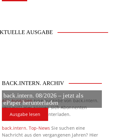
KTUELLE AUSGABE
BACK.INTERN. ARCHIV
back.intern. 08/2026 – jetzt als
Alle Ausgaben
Eine Ausgabe von back.intern.
ePaper herunterladen
verpasst? Hier können sich Abonnenten
ältere Ausgaben herunterladen.
Ausgabe lesen
back.intern. Top-News
Sie suchen eine
Nachricht aus den vergangenen Jahren? Hier