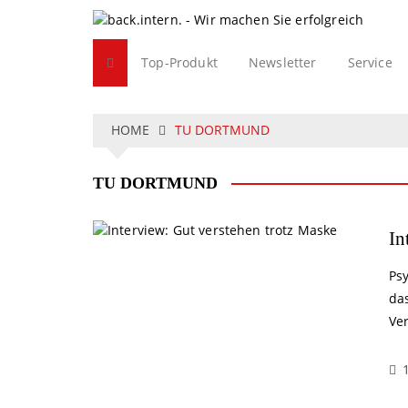
S
k
i
Top-Produkt
Newsletter
Service
p
t
o
c
HOME
TU DORTMUND
o
n
TU DORTMUND
t
e
n
In
t
Ps
das
Ve