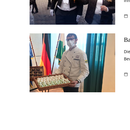
Inn
Ba
Die
Be