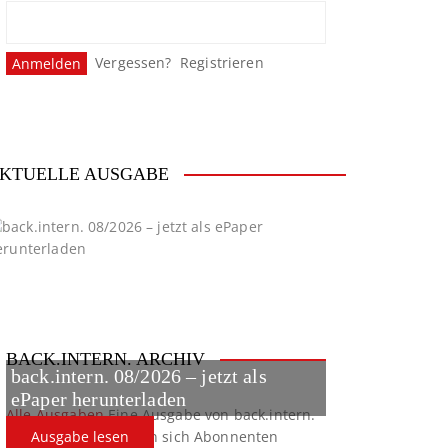
Vergessen?
Registrieren
KTUELLE AUSGABE
BACK.INTERN. ARCHIV
back.intern. 08/2026 – jetzt als
ePaper herunterladen
Alle Ausgaben
Eine Ausgabe von back.intern.
verpasst? Hier können sich Abonnenten
Ausgabe lesen