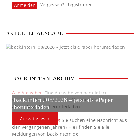
Vergessen?
Registrieren
AKTUELLE AUSGABE
BACK.INTERN. ARCHIV
Alle Ausgaben
Eine Ausgabe von back.intern.
back.intern. 08/2026 – jetzt als ePaper
verpasst? Hier können sich Abonnenten
ältere Ausgaben herunterladen.
herunterladen
Ausgabe lesen
back.intern. Top-News
Sie suchen eine Nachricht aus
den vergangenen Jahren? Hier finden Sie alle
Meldungen von back-intern.de.