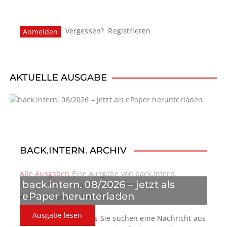
Vergessen?
Registrieren
AKTUELLE AUSGABE
BACK.INTERN. ARCHIV
Alle Ausgaben
Eine Ausgabe von back.intern.
back.intern. 08/2026 – jetzt als
verpasst? Hier können sich Abonnenten
ePaper herunterladen
ältere Ausgaben herunterladen.
Ausgabe lesen
back.intern. Top-News
Sie suchen eine Nachricht aus