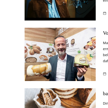
ei
Vo
Ma
erm
bel
daf
ba
Din