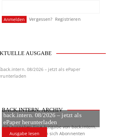
Vergessen?
Registrieren
KTUELLE AUSGABE
BACK.INTERN. ARCHIV
back.intern. 08/2026 – jetzt als
ePaper herunterladen
Alle Ausgaben
Eine Ausgabe von back.intern.
verpasst? Hier können sich Abonnenten
Ausgabe lesen