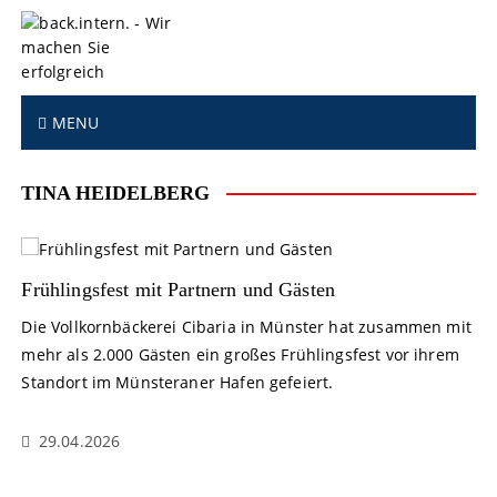
S
k
i
p
t
MENU
o
c
o
TINA HEIDELBERG
n
t
e
n
Frühlingsfest mit Partnern und Gästen
t
Die Vollkornbäckerei Cibaria in Münster hat zusammen mit
mehr als 2.000 Gästen ein großes Frühlingsfest vor ihrem
Standort im Münsteraner Hafen gefeiert.
29.04.2026