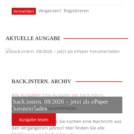
Vergessen?
Registrieren
AKTUELLE AUSGABE
BACK.INTERN. ARCHIV
Alle Ausgaben
Eine Ausgabe von back.intern.
back.intern. 08/2026 – jetzt als ePaper
verpasst? Hier können sich Abonnenten
ältere Ausgaben herunterladen.
herunterladen
Ausgabe lesen
back.intern. Top-News
Sie suchen eine Nachricht aus
den vergangenen Jahren? Hier finden Sie alle