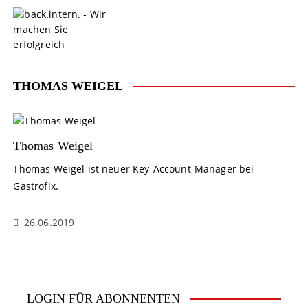
S
k
i
p
t
o
THOMAS WEIGEL
c
o
n
t
Thomas Weigel
e
Thomas Weigel ist neuer Key-Account-Manager bei
n
Gastrofix.
t
26.06.2019
LOGIN FÜR ABONNENTEN