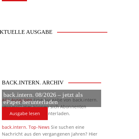
KTUELLE AUSGABE
BACK.INTERN. ARCHIV
back.intern. 08/2026 – jetzt als
Alle Ausgaben
Eine Ausgabe von back.intern.
ePaper herunterladen
verpasst? Hier können sich Abonnenten
ältere Ausgaben herunterladen.
Ausgabe lesen
back.intern. Top-News
Sie suchen eine
Nachricht aus den vergangenen Jahren? Hier