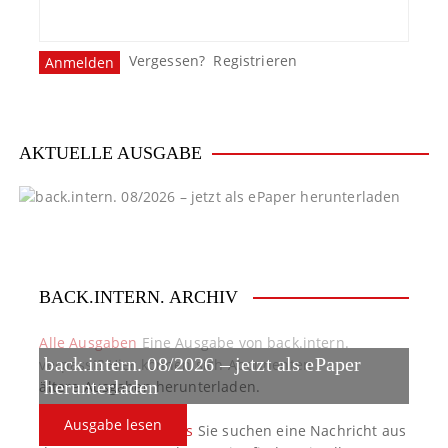
Vergessen?
Registrieren
AKTUELLE AUSGABE
BACK.INTERN. ARCHIV
Alle Ausgaben
Eine Ausgabe von back.intern.
back.intern. 08/2026 – jetzt als ePaper
verpasst? Hier können sich Abonnenten
ältere Ausgaben herunterladen.
herunterladen
Ausgabe lesen
back.intern. Top-News
Sie suchen eine Nachricht aus