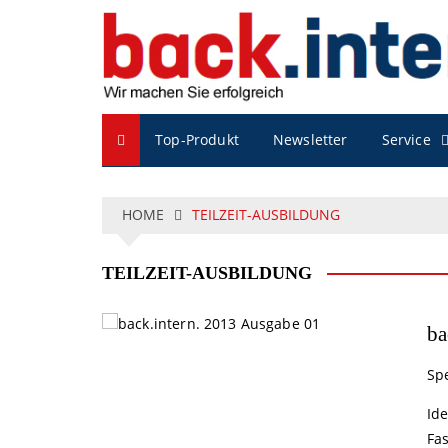
S
k
i
p
t
o
Service
Top-Produkt
Newsletter
c
o
n
t
HOME
TEILZEIT-AUSBILDUNG
e
n
TEILZEIT-AUSBILDUNG
t
ba
Spe
Id
Fas