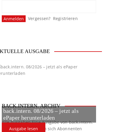
Vergessen?
Registrieren
KTUELLE AUSGABE
BACK.INTERN. ARCHIV
back.intern. 08/2026 – jetzt als
ePaper herunterladen
Alle Ausgaben
Eine Ausgabe von back.intern.
verpasst? Hier können sich Abonnenten
Ausgabe lesen