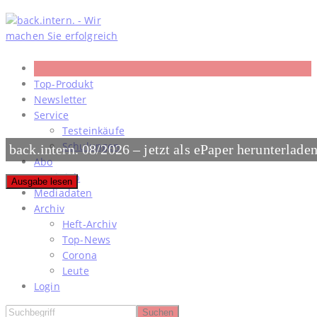
Skip
to
content
Top-Produkt
Newsletter
Service
Testeinkäufe
Schulungen
back.intern. 08/2026 – jetzt als ePaper herunterlade
Abo
#meinjob
Ausgabe lesen
Mediadaten
Archiv
Heft-Archiv
Top-News
Corona
Leute
Login