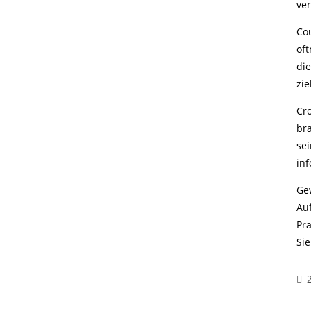
ve
Co
oft
di
zie
Cr
br
sei
inf
Ge
Au
Pr
Si