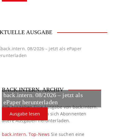
KTUELLE AUSGABE
BACK.INTERN. ARCHIV
back.intern. 08/2026 – jetzt als
ePaper herunterladen
Alle Ausgaben
Eine Ausgabe von back.intern.
verpasst? Hier können sich Abonnenten
Ausgabe lesen
ältere Ausgaben herunterladen.
back.intern. Top-News
Sie suchen eine