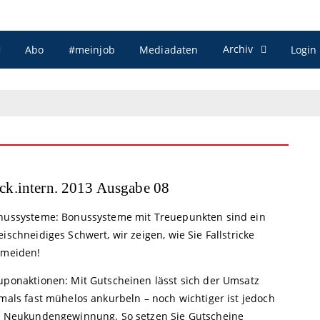
Archiv
Abo
#meinjob
Mediadaten
Login
ck.intern. 2013 Ausgabe 08
nussysteme: Bonussysteme mit Treuepunkten sind ein
ischneidiges Schwert, wir zeigen, wie Sie Fallstricke
rmeiden!
uponaktionen: Mit Gutscheinen lässt sich der Umsatz
mals fast mühelos ankurbeln – noch wichtiger ist jedoch
e Neukundengewinnung. So setzen Sie Gutscheine