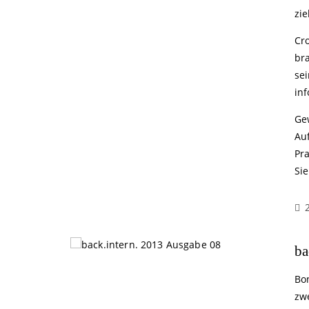
zie
Cr
br
sei
inf
Ge
Au
Pr
Si
ba
Bo
zwe