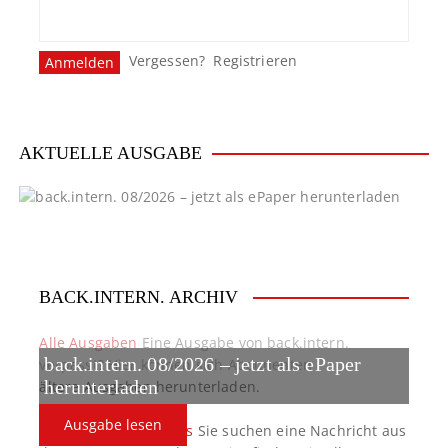
Vergessen?
Registrieren
AKTUELLE AUSGABE
BACK.INTERN. ARCHIV
Alle Ausgaben
Eine Ausgabe von back.intern.
back.intern. 08/2026 – jetzt als ePaper
verpasst? Hier können sich Abonnenten
ältere Ausgaben herunterladen.
herunterladen
Ausgabe lesen
back.intern. Top-News
Sie suchen eine Nachricht aus