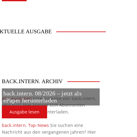
KTUELLE AUSGABE
BACK.INTERN. ARCHIV
back.intern. 08/2026 – jetzt als
Alle Ausgaben
Eine Ausgabe von back.intern.
ePaper herunterladen
verpasst? Hier können sich Abonnenten
ältere Ausgaben herunterladen.
Ausgabe lesen
back.intern. Top-News
Sie suchen eine
Nachricht aus den vergangenen Jahren? Hier