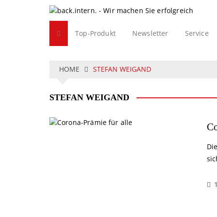
S
k
i
Top-Produkt
Newsletter
Service
p
t
o
c
HOME
STEFAN WEIGAND
o
n
STEFAN WEIGAND
t
e
n
Co
t
Di
si