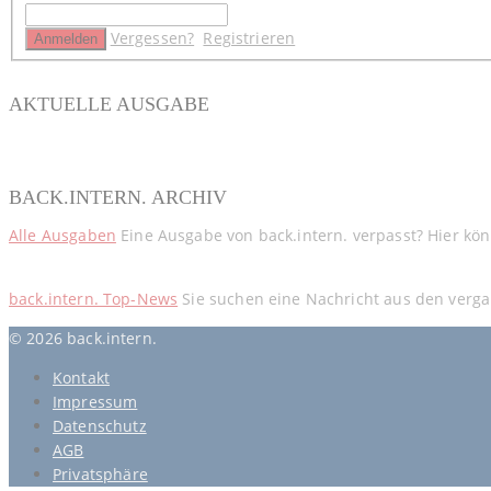
Vergessen?
Registrieren
AKTUELLE AUSGABE
BACK.INTERN. ARCHIV
Alle Ausgaben
Eine Ausgabe von back.intern. verpasst? Hier kö
back.intern. Top-News
Sie suchen eine Nachricht aus den verga
© 2026 back.intern.
Kontakt
Impressum
Datenschutz
AGB
Privatsphäre