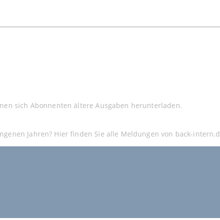
nnen sich Abonnenten ältere Ausgaben herunterladen.
ngenen Jahren? Hier finden Sie alle Meldungen von back-intern.d