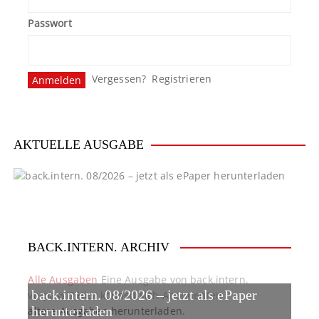
Passwort
Vergessen?
Registrieren
AKTUELLE AUSGABE
BACK.INTERN. ARCHIV
Alle Ausgaben
Eine Ausgabe von back.intern.
back.intern. 08/2026 – jetzt als ePaper
verpasst? Hier können sich Abonnenten
ältere Ausgaben herunterladen.
herunterladen