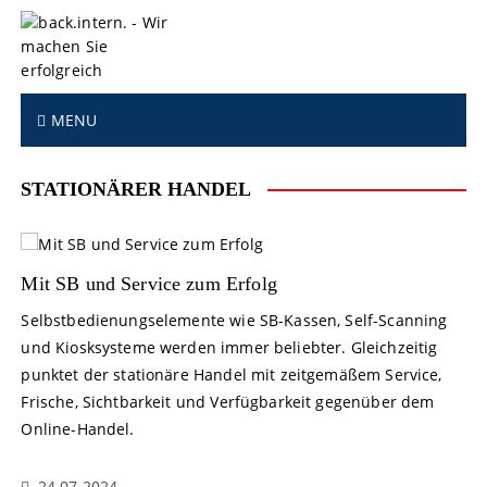
S
k
i
p
t
MENU
o
c
o
STATIONÄRER HANDEL
n
t
e
n
Mit SB und Service zum Erfolg
t
Selbstbedienungselemente wie SB-Kassen, Self-Scanning
und Kiosksysteme werden immer beliebter. Gleichzeitig
punktet der stationäre Handel mit zeitgemäßem Service,
Frische, Sichtbarkeit und Verfügbarkeit gegenüber dem
Online-Handel.
24.07.2024