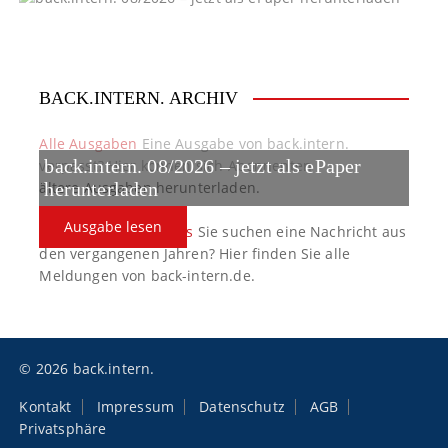
BACK.INTERN. ARCHIV
Alle Ausgaben
Eine Ausgabe von back.intern.
back.intern. 08/2026 – jetzt als ePaper
verpasst? Hier können sich Abonnenten
ältere Ausgaben herunterladen.
herunterladen
Ausgabe lesen
back.intern. Top-News
Sie suchen eine Nachricht aus
den vergangenen Jahren? Hier finden Sie alle
Meldungen von back-intern.de.
© 2026 back.intern.
Kontakt
Impressum
Datenschutz
AGB
Privatsphäre