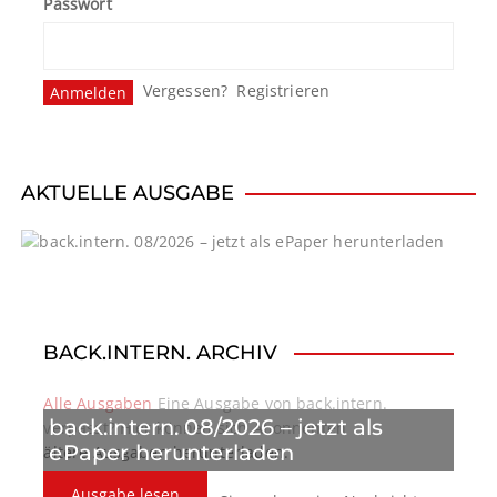
Passwort
Vergessen?
Registrieren
AKTUELLE AUSGABE
BACK.INTERN. ARCHIV
Alle Ausgaben
Eine Ausgabe von back.intern.
back.intern. 08/2026 – jetzt als
verpasst? Hier können sich Abonnenten
ePaper herunterladen
ältere Ausgaben herunterladen.
Ausgabe lesen