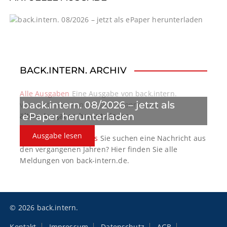
BACK.INTERN. ARCHIV
Alle Ausgaben
Eine Ausgabe von back.intern.
back.intern. 08/2026 – jetzt als
verpasst? Hier können sich Abonnenten
ePaper herunterladen
ältere Ausgaben herunterladen.
Ausgabe lesen
back.intern. Top-News
Sie suchen eine Nachricht aus
den vergangenen Jahren? Hier finden Sie alle
Meldungen von back-intern.de.
© 2026 back.intern.
Kontakt
Impressum
Datenschutz
AGB