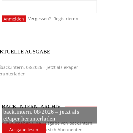
Vergessen?
Registrieren
KTUELLE AUSGABE
BACK.INTERN. ARCHIV
back.intern. 08/2026 – jetzt als
ePaper herunterladen
Alle Ausgaben
Eine Ausgabe von back.intern.
verpasst? Hier können sich Abonnenten
Ausgabe lesen