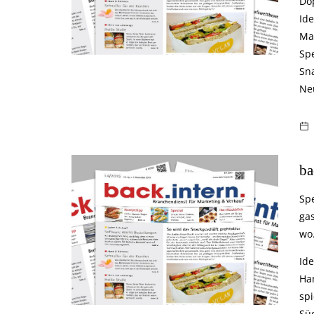
Do
Id
Ma
Spe
Sn
Ne
ba
Spe
ga
wo
Ide
Ha
sp
Sü