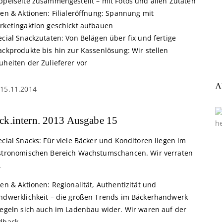
ppelseite zusammengestellt – mit Fotos und allen Zutaten
een & Aktionen: Filialeröffnung: Spannung mit
rketingaktion geschickt aufbauen
cial Snackzutaten: Von Belägen über fix und fertige
ackprodukte bis hin zur Kassenlösung: Wir stellen
uheiten der Zulieferer vor
A
15.11.2014
ck.intern. 2013 Ausgabe 15
cial Snacks: Für viele Bäcker und Konditoren liegen im
stronomischen Bereich Wachstumschancen. Wir verraten
.
en & Aktionen: Regionalität, Authentizität und
ndwerklichkeit – die großen Trends im Bäckerhandwerk
iegeln sich auch im Ladenbau wider. Wir waren auf der
dback.