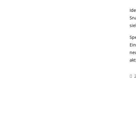
Id
Sn
sie
Sp
Ei
ne
ak