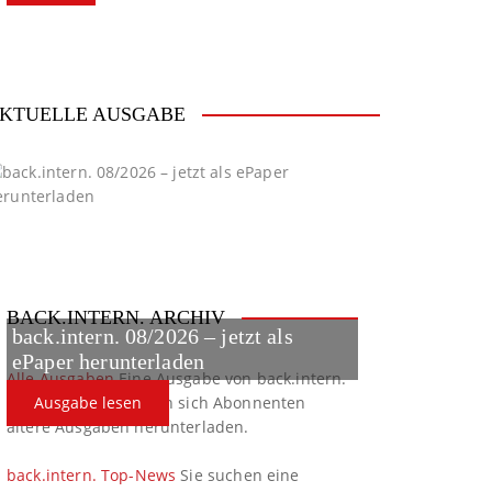
KTUELLE AUSGABE
BACK.INTERN. ARCHIV
back.intern. 08/2026 – jetzt als
ePaper herunterladen
Alle Ausgaben
Eine Ausgabe von back.intern.
verpasst? Hier können sich Abonnenten
Ausgabe lesen
ältere Ausgaben herunterladen.
back.intern. Top-News
Sie suchen eine