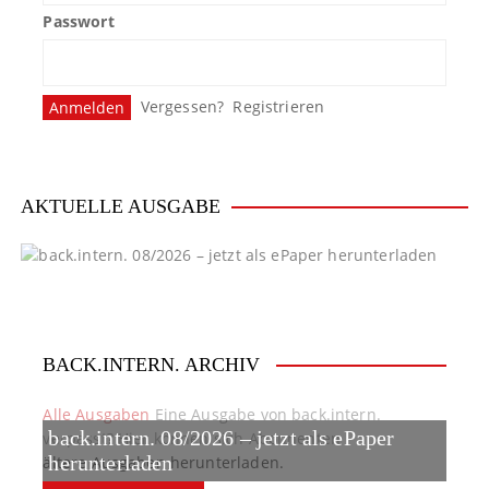
Passwort
Vergessen?
Registrieren
AKTUELLE AUSGABE
BACK.INTERN. ARCHIV
Alle Ausgaben
Eine Ausgabe von back.intern.
back.intern. 08/2026 – jetzt als ePaper
verpasst? Hier können sich Abonnenten
ältere Ausgaben herunterladen.
herunterladen