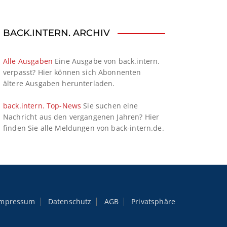
BACK.INTERN. ARCHIV
Alle Ausgaben
Eine Ausgabe von back.intern.
verpasst? Hier können sich Abonnenten
ältere Ausgaben herunterladen.
back.intern. Top-News
Sie suchen eine
Nachricht aus den vergangenen Jahren? Hier
finden Sie alle Meldungen von back-intern.de.
Impressum
Datenschutz
AGB
Privatsphäre