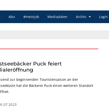
Abo
#meinjob
Mediadaten
Archiv
Login
stseebäcker Puck feiert
lialeröffnung
ssend zur beginnenden Touristensaison an der
tseeküste hat die Bäckerei Puck einen weiteren Standort
ffnet.
05.07.2023