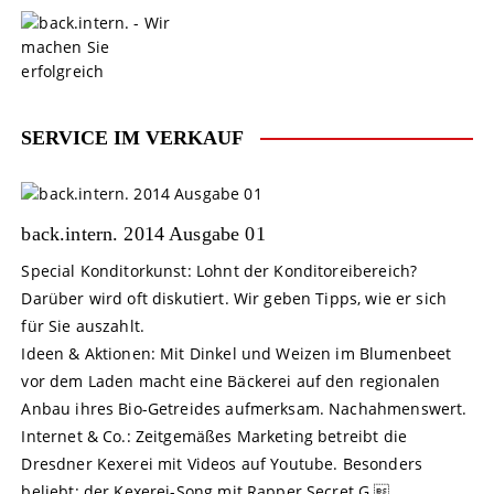
S
k
i
p
t
o
SERVICE IM VERKAUF
c
o
n
t
back.intern. 2014 Ausgabe 01
e
Special Konditorkunst: Lohnt der Konditoreibereich?
n
Darüber wird oft diskutiert. Wir geben Tipps, wie er sich
t
für Sie auszahlt.
Ideen & Aktionen: Mit Dinkel und Weizen im Blumenbeet
vor dem Laden macht eine Bäckerei auf den regionalen
Anbau ihres Bio-Getreides aufmerksam. Nachahmenswert.
Internet & Co.: Zeitgemäßes Marketing betreibt die
Dresdner Kexerei mit Videos auf Youtube. Besonders
beliebt: der Kexerei-Song mit Rapper Secret G.