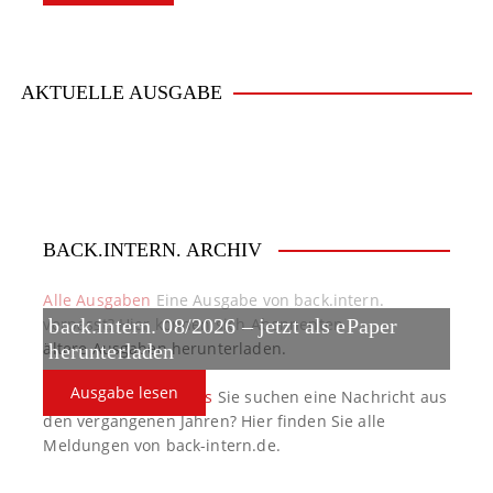
AKTUELLE AUSGABE
BACK.INTERN. ARCHIV
Alle Ausgaben
Eine Ausgabe von back.intern.
verpasst? Hier können sich Abonnenten
back.intern. 08/2026 – jetzt als ePaper
ältere Ausgaben herunterladen.
herunterladen
Ausgabe lesen
back.intern. Top-News
Sie suchen eine Nachricht aus
den vergangenen Jahren? Hier finden Sie alle
Meldungen von back-intern.de.