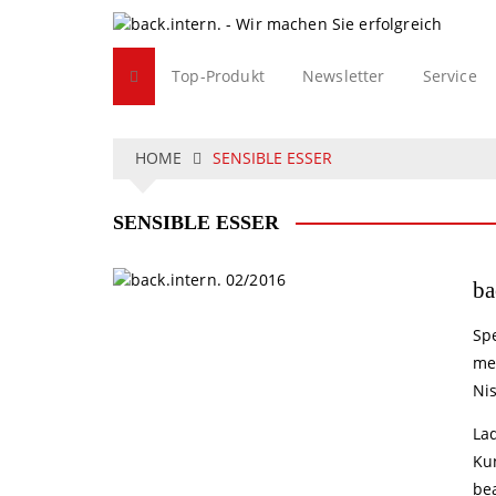
S
k
i
Top-Produkt
Newsletter
Service
p
t
o
c
HOME
SENSIBLE ESSER
o
n
SENSIBLE ESSER
t
e
n
ba
t
Sp
me
Ni
La
Ku
bea