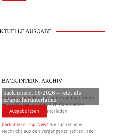
KTUELLE AUSGABE
BACK.INTERN. ARCHIV
back.intern. 08/2026 – jetzt als
Alle Ausgaben
Eine Ausgabe von back.intern.
ePaper herunterladen
verpasst? Hier können sich Abonnenten
ältere Ausgaben herunterladen.
Ausgabe lesen
back.intern. Top-News
Sie suchen eine
Nachricht aus den vergangenen Jahren? Hier