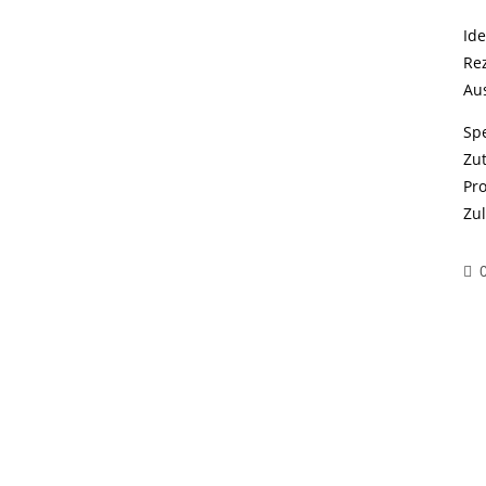
Id
Re
Au
Sp
Zut
Pr
Zul