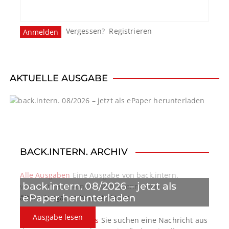
Vergessen?
Registrieren
AKTUELLE AUSGABE
BACK.INTERN. ARCHIV
Alle Ausgaben
Eine Ausgabe von back.intern.
back.intern. 08/2026 – jetzt als
verpasst? Hier können sich Abonnenten
ePaper herunterladen
ältere Ausgaben herunterladen.
Ausgabe lesen
back.intern. Top-News
Sie suchen eine Nachricht aus