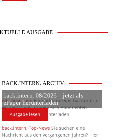
KTUELLE AUSGABE
BACK.INTERN. ARCHIV
back.intern. 08/2026 – jetzt als
Alle Ausgaben
Eine Ausgabe von back.intern.
ePaper herunterladen
verpasst? Hier können sich Abonnenten
ältere Ausgaben herunterladen.
Ausgabe lesen
back.intern. Top-News
Sie suchen eine
Nachricht aus den vergangenen Jahren? Hier