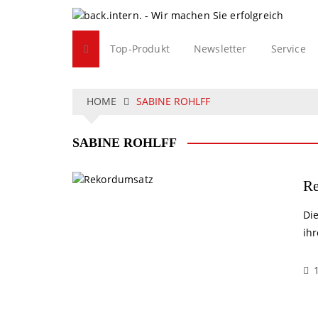
S
k
i
Top-Produkt
Newsletter
Service
p
t
o
c
HOME
SABINE ROHLFF
o
n
SABINE ROHLFF
t
e
n
Re
t
Die
ih