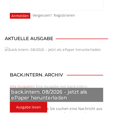
Vergessen?
Registrieren
AKTUELLE AUSGABE
BACK.INTERN. ARCHIV
Alle Ausgaben
Eine Ausgabe von back.intern.
back.intern. 08/2026 – jetzt als
verpasst? Hier können sich Abonnenten
ePaper herunterladen
ältere Ausgaben herunterladen.
Ausgabe lesen
back.intern. Top-News
Sie suchen eine Nachricht aus