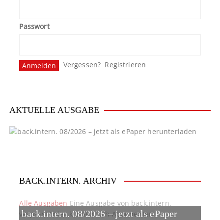
Passwort
Vergessen?
Registrieren
AKTUELLE AUSGABE
BACK.INTERN. ARCHIV
Alle Ausgaben
Eine Ausgabe von back.intern.
back.intern. 08/2026 – jetzt als ePaper
verpasst? Hier können sich Abonnenten