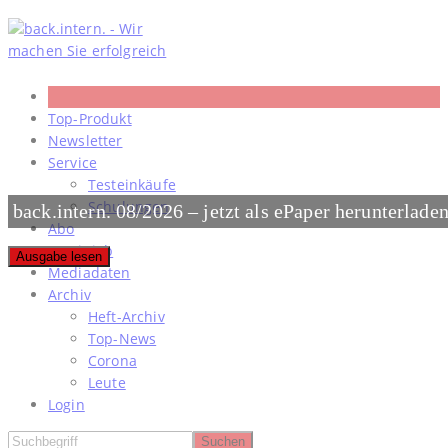
Skip
to
content
Top-Produkt
Newsletter
Service
Testeinkäufe
Schulungen
back.intern. 08/2026 – jetzt als ePaper herunterlade
Abo
#meinjob
Ausgabe lesen
Mediadaten
Archiv
Heft-Archiv
Top-News
Corona
Leute
Login