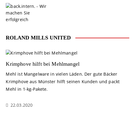
S
k
i
p
t
o
ROLAND MILLS UNITED
c
o
n
t
Krimphove hilft bei Mehlmangel
e
Mehl ist Mangelware in vielen Läden. Der gute Bäcker
n
Krimphove aus Münster hilft seinen Kunden und packt
t
Mehl in 1-kg-Pakete.
22.03.2020