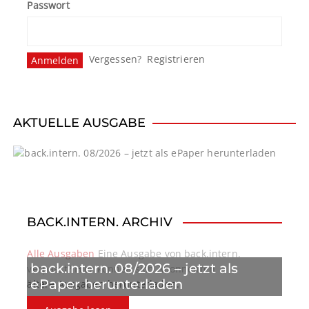
Passwort
Vergessen?
Registrieren
AKTUELLE AUSGABE
BACK.INTERN. ARCHIV
Alle Ausgaben
Eine Ausgabe von back.intern.
back.intern. 08/2026 – jetzt als
verpasst? Hier können sich Abonnenten
ePaper herunterladen
ältere Ausgaben herunterladen.