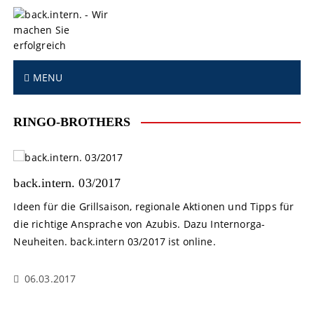
S
k
i
p
t
MENU
o
c
o
RINGO-BROTHERS
n
t
e
n
back.intern. 03/2017
t
Ideen für die Grillsaison, regionale Aktionen und Tipps für
die richtige Ansprache von Azubis. Dazu Internorga-
Neuheiten. back.intern 03/2017 ist online.
06.03.2017