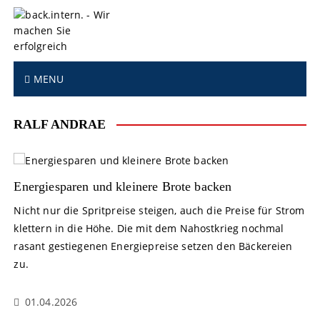
S
k
i
p
t
MENU
o
c
o
RALF ANDRAE
n
t
e
n
Energiesparen und kleinere Brote backen
t
Nicht nur die Spritpreise steigen, auch die Preise für Strom
klettern in die Höhe. Die mit dem Nahostkrieg nochmal
rasant gestiegenen Energiepreise setzen den Bäckereien
zu.
01.04.2026