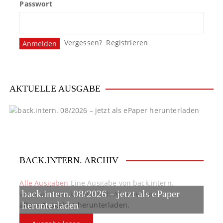
Passwort
Vergessen?
Registrieren
AKTUELLE AUSGABE
BACK.INTERN. ARCHIV
Alle Ausgaben
Eine Ausgabe von back.intern.
back.intern. 08/2026 – jetzt als ePaper
verpasst? Hier können sich Abonnenten
ältere Ausgaben herunterladen.
herunterladen