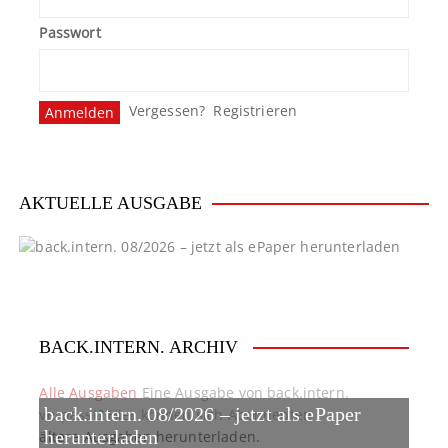
Passwort
Vergessen?
Registrieren
AKTUELLE AUSGABE
BACK.INTERN. ARCHIV
Alle Ausgaben
Eine Ausgabe von back.intern.
back.intern. 08/2026 – jetzt als ePaper
verpasst? Hier können sich Abonnenten
ältere Ausgaben herunterladen.
herunterladen