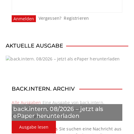
Vergessen?
Registrieren
AKTUELLE AUSGABE
BACK.INTERN. ARCHIV
Alle Ausgaben
Eine Ausgabe von back.intern.
back.intern. 08/2026 – jetzt als
verpasst? Hier können sich Abonnenten
ePaper herunterladen
ältere Ausgaben herunterladen.
Ausgabe lesen
back.intern. Top-News
Sie suchen eine Nachricht aus