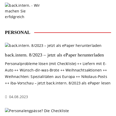
S
k
i
p
t
o
PERSONAL
c
o
n
t
back.intern. 8/2023 – jetzt als ePaper herunterladen
e
Personalprobleme lösen (mit Checkliste) ++ Liefern mit E-
n
Auto ++ Wünsch-dir-was-Brote ++ Weihnachtsaktionen ++
t
Weihnachten: Spezialitäten aus Europa ++ Nikolaus-Posts
++ iba-Vorschau – jetzt back.intern. 8/2023 als ePaper lesen
04.08.2023