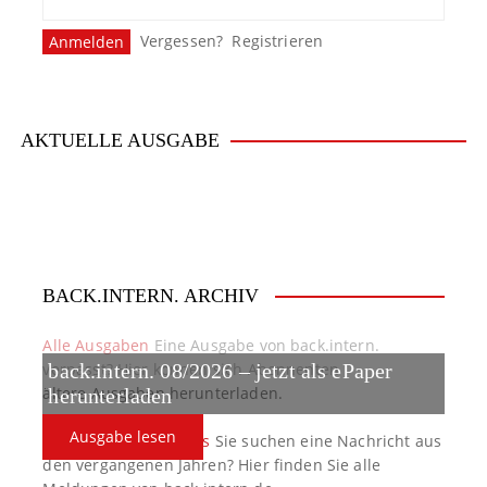
Vergessen?
Registrieren
AKTUELLE AUSGABE
BACK.INTERN. ARCHIV
Alle Ausgaben
Eine Ausgabe von back.intern.
verpasst? Hier können sich Abonnenten
back.intern. 08/2026 – jetzt als ePaper
ältere Ausgaben herunterladen.
herunterladen
Ausgabe lesen
back.intern. Top-News
Sie suchen eine Nachricht aus
den vergangenen Jahren? Hier finden Sie alle