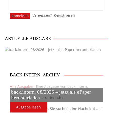
Vergessen?
Registrieren
AKTUELLE AUSGABE
BACK.INTERN. ARCHIV
Alle Ausgaben
Eine Ausgabe von back.intern.
back.intern. 08/2026 – jetzt als ePaper
verpasst? Hier können sich Abonnenten
ältere Ausgaben herunterladen.
herunterladen
Ausgabe lesen
back.intern. Top-News
Sie suchen eine Nachricht aus