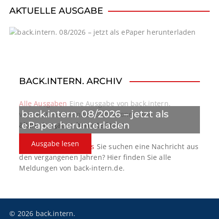
AKTUELLE AUSGABE
BACK.INTERN. ARCHIV
Alle Ausgaben
Eine Ausgabe von back.intern.
back.intern. 08/2026 – jetzt als
verpasst? Hier können sich Abonnenten
ePaper herunterladen
ältere Ausgaben herunterladen.
Ausgabe lesen
back.intern. Top-News
Sie suchen eine Nachricht aus
den vergangenen Jahren? Hier finden Sie alle
Meldungen von back-intern.de.
© 2026 back.intern.