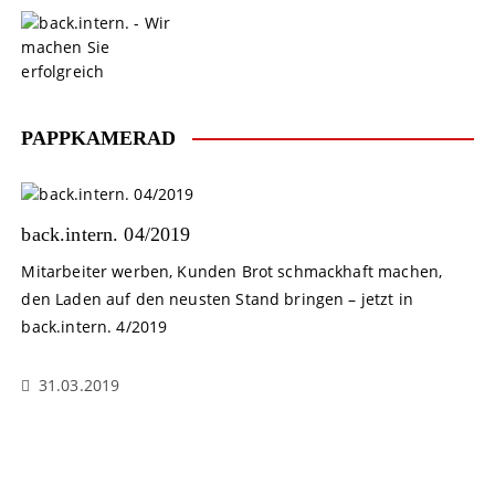
S
k
i
p
t
o
PAPPKAMERAD
c
o
n
t
back.intern. 04/2019
e
Mitarbeiter werben, Kunden Brot schmackhaft machen,
n
den Laden auf den neusten Stand bringen – jetzt in
t
back.intern. 4/2019
31.03.2019