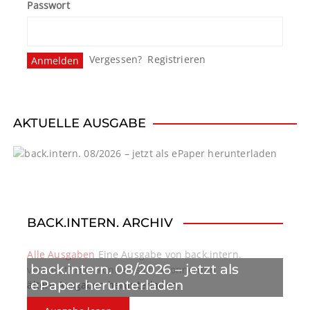
Passwort
Vergessen?
Registrieren
AKTUELLE AUSGABE
BACK.INTERN. ARCHIV
Alle Ausgaben
Eine Ausgabe von back.intern.
back.intern. 08/2026 – jetzt als
verpasst? Hier können sich Abonnenten
ePaper herunterladen
ältere Ausgaben herunterladen.