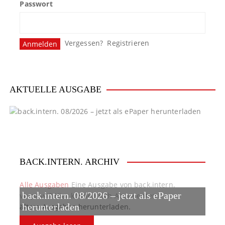
Passwort
Vergessen?
Registrieren
AKTUELLE AUSGABE
BACK.INTERN. ARCHIV
Alle Ausgaben
Eine Ausgabe von back.intern.
back.intern. 08/2026 – jetzt als ePaper
verpasst? Hier können sich Abonnenten
ältere Ausgaben herunterladen.
herunterladen