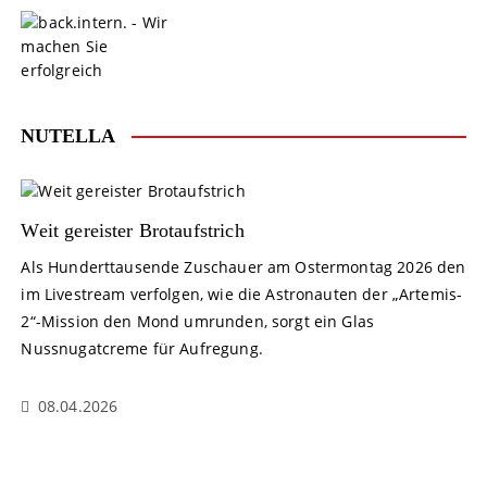
S
k
i
p
t
o
NUTELLA
c
o
n
t
Weit gereister Brotaufstrich
e
Als Hunderttausende Zuschauer am Ostermontag 2026 den
n
im Livestream verfolgen, wie die Astronauten der „Artemis-
t
2“-Mission den Mond umrunden, sorgt ein Glas
Nussnugatcreme für Aufregung.
08.04.2026