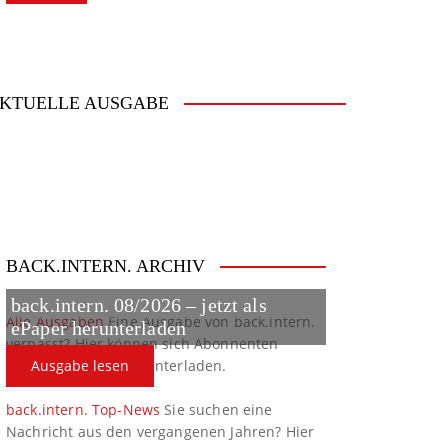
KTUELLE AUSGABE
BACK.INTERN. ARCHIV
back.intern. 08/2026 – jetzt als
Alle Ausgaben
Eine Ausgabe von back.intern.
ePaper herunterladen
verpasst? Hier können sich Abonnenten
ältere Ausgaben herunterladen.
Ausgabe lesen
back.intern. Top-News
Sie suchen eine
Nachricht aus den vergangenen Jahren? Hier