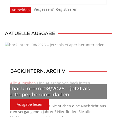
Vergessen?
Registrieren
AKTUELLE AUSGABE
BACK.INTERN. ARCHIV
Alle Ausgaben
Eine Ausgabe von back.intern.
back.intern. 08/2026 – jetzt als
verpasst? Hier können sich Abonnenten
ePaper herunterladen
ältere Ausgaben herunterladen.
Ausgabe lesen
back.intern. Top-News
Sie suchen eine Nachricht aus
den vergangenen Jahren? Hier finden Sie alle