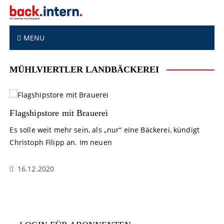
S
k
i
p
MENU
t
o
MÜHLVIERTLER LANDBÄCKEREI
c
o
n
t
Flagshipstore mit Brauerei
e
n
Es solle weit mehr sein, als „nur“ eine Bäckerei, kündigt
t
Christoph Filipp an. Im neuen
16.12.2020