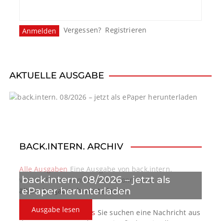
Vergessen?
Registrieren
AKTUELLE AUSGABE
BACK.INTERN. ARCHIV
Alle Ausgaben
Eine Ausgabe von back.intern.
back.intern. 08/2026 – jetzt als
verpasst? Hier können sich Abonnenten
ePaper herunterladen
ältere Ausgaben herunterladen.
Ausgabe lesen
back.intern. Top-News
Sie suchen eine Nachricht aus